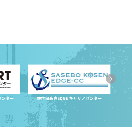
センター
佐世保高専EDGE キャリアセンター
サ