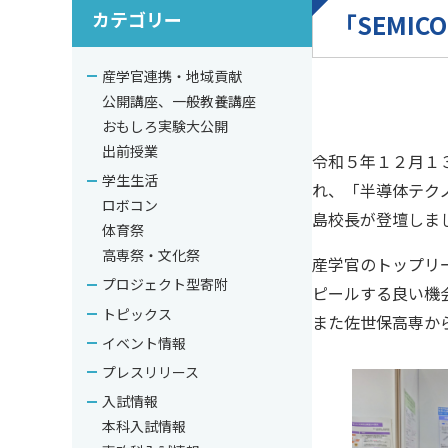
カテゴリー
「SEMIC
産学官連携・地域貢献
公開講座、一般教養講座
おもしろ実験大公開
出前授業
令和５年１２月１３日
学生生活
れ、「半導体テクノ
ロボコン
島校長が登壇しま
体育祭
高専祭・文化祭
産学官のトップリ
プロジェクト型寄附
ピールする良い機
トピックス
また佐世保高専か
イベント情報
プレスリリース
入試情報
本科入試情報