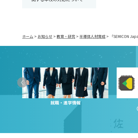
ホーム
>
お知らせ
>
教育・研究
>
半導体人材育成
>
「SEMICON J
就職・進学情報