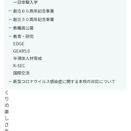
ゆ
一日体験入学
め
創立６０周年記念事業
タ
創立５０周年記念事業
ウ
ン
教職員公募
佐
教育・研究
賀
EDGE
～
GEAR5.0
科
半導体人材育成
学
K-SEC
や
も
国際交流
の
新型コロナウイルス感染症に関する本校の対応について
づ
く
り
の
楽
し
さ
を