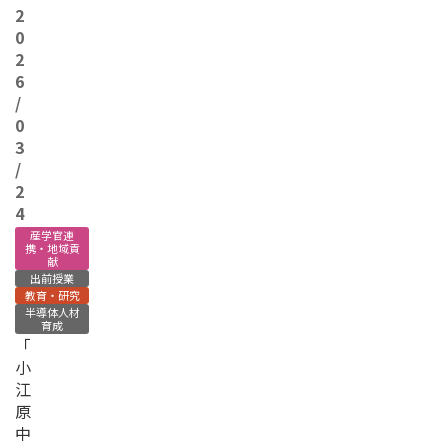
2
0
2
6
/
0
3
/
2
4
産学官連
携・地域貢
献
出前授業
教育・研究
半導体人材
育成
「
小
江
原
中