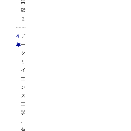
実
験
２
4
デ
年
ー
タ
サ
イ
エ
ン
ス
工
学
、
有