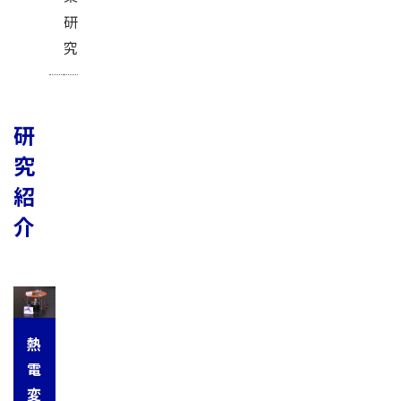
研
究
研
究
紹
介
熱
電
変