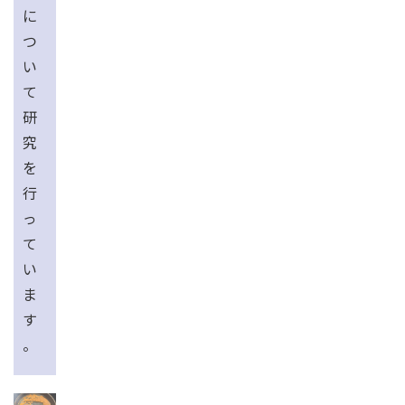
に
つ
い
て
研
究
を
行
っ
て
い
ま
す
。