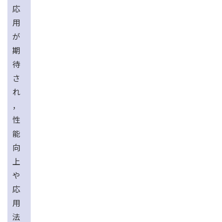
応
用
が
期
待
さ
れ
，
性
能
向
上
や
応
用
法