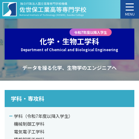
MENU
令和7年度以降入学生
化学・生物工学科
Department of Chemical and Biological Engineering
データを操る化学、
生物学のエンジニアへ
学
学科・専攻科
科
案
内
学科（令和7年度以降入学生）
カ
リ
機械制御工学科
キ
電気電子工学科
ュ