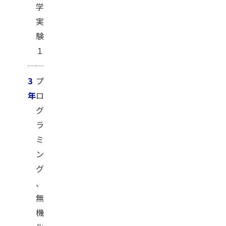
学
実
験
１
3
プ
年
ロ
グ
ラ
ミ
ン
グ
、
無
機