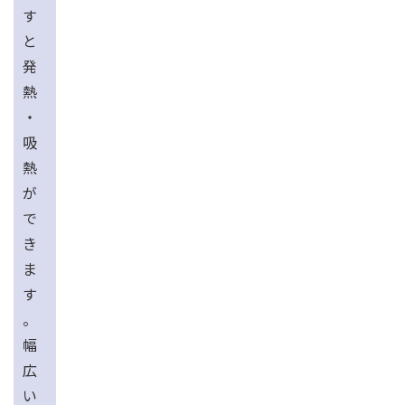
す
と
発
熱
・
吸
熱
が
で
き
ま
す
。
幅
広
い