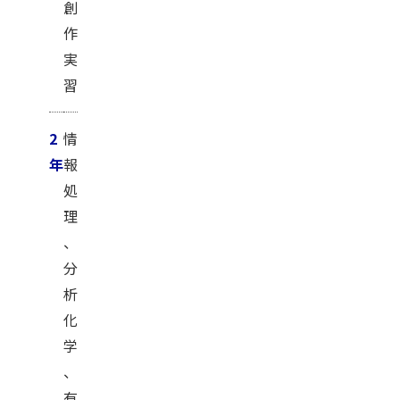
創
作
実
習
2
情
年
報
処
理
、
分
析
化
学
、
有