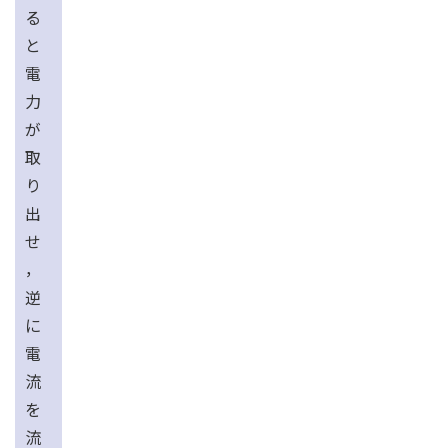
る
と
電
力
が
取
り
出
せ
，
逆
に
電
流
を
流