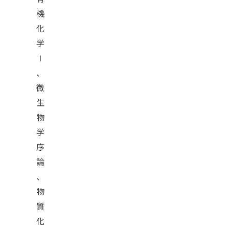
機
化
学
Ⅰ
、
微
生
物
学
序
論
、
物
質
化