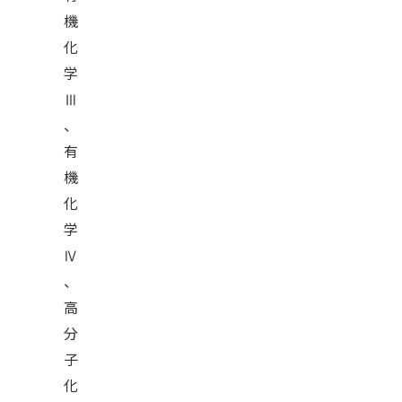
機
化
学
Ⅲ
、
有
機
化
学
Ⅳ
、
高
分
子
化