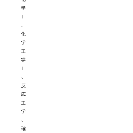
学
Ⅱ
、
化
学
工
学
Ⅱ
、
反
応
工
学
、
確