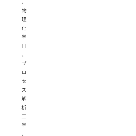
、
物
理
化
学
Ⅲ
、
プ
ロ
セ
ス
解
析
工
学
、