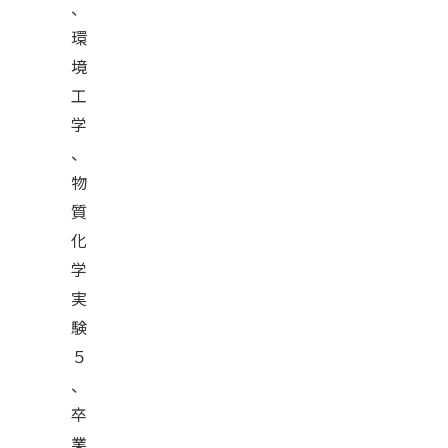
、
環
境
工
学
、
物
質
化
学
実
験
５
、
卒
業