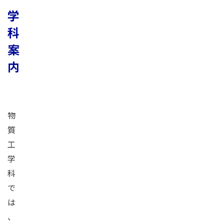
学
科
案
内
物
質
工
学
科
で
は
、