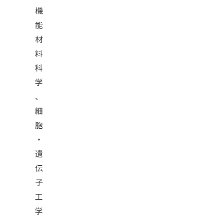
機
能
材
料
科
学
、
細
胞
・
遺
伝
子
工
学