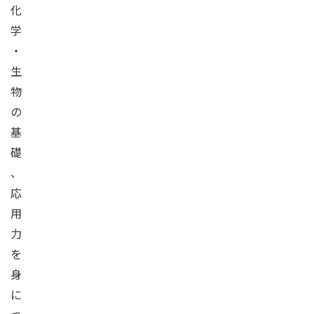
化
学
・
生
物
の
基
礎
、
応
用
力
を
身
に