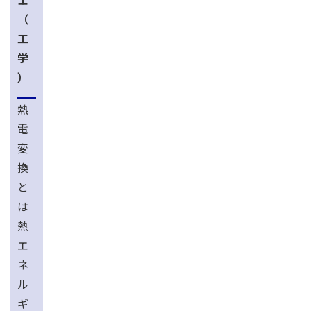
（
工
学
）
熱
電
変
換
と
は
熱
エ
ネ
ル
ギ