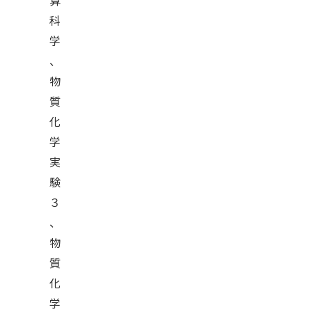
算
科
学
、
物
質
化
学
実
験
３
、
物
質
化
学