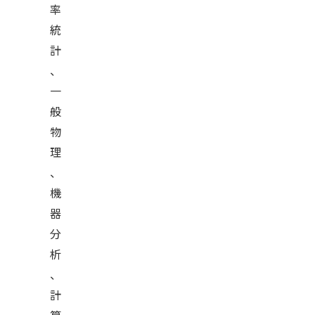
率
統
計
、
一
般
物
理
、
機
器
分
析
、
計