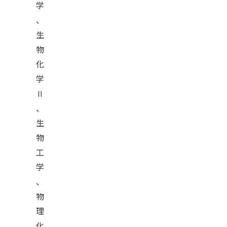
学
、
生
物
化
学
Ⅱ
、
生
物
工
学
、
物
理
化