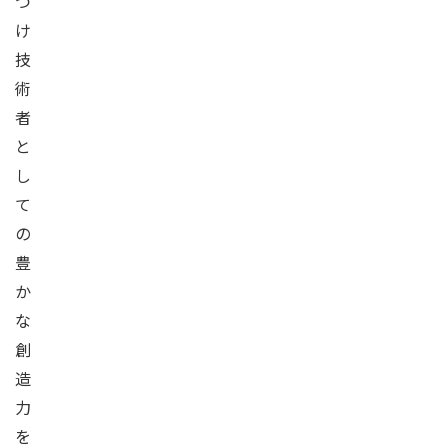
つ
け
技
術
者
と
し
て
の
豊
か
な
創
造
力
を