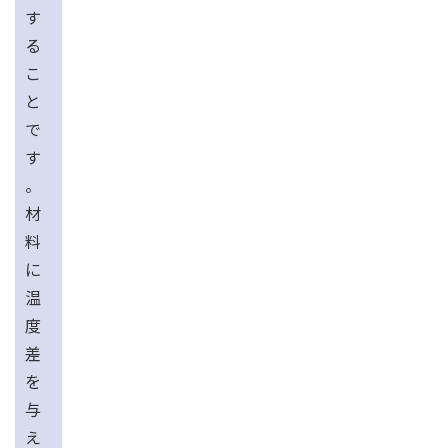
す
る
こ
と
で
す
。
材
料
に
温
度
差
を
与
え