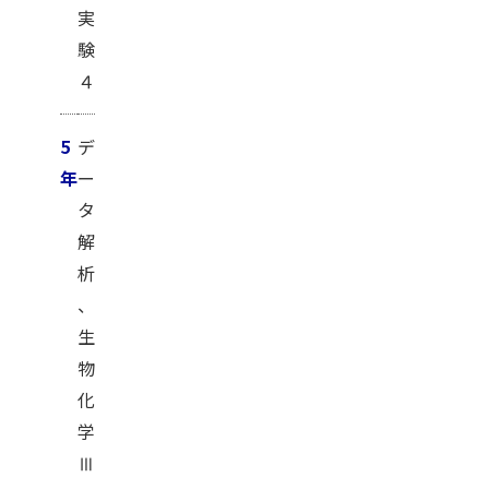
実
験
４
5
デ
年
ー
タ
解
析
、
生
物
化
学
Ⅲ