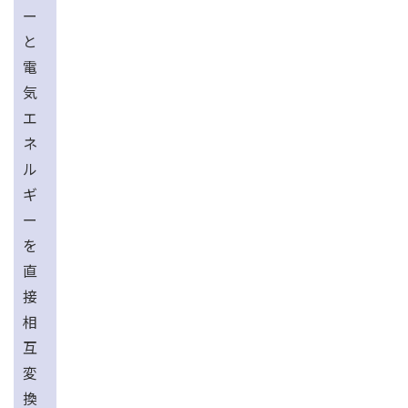
ー
と
電
気
エ
ネ
ル
ギ
ー
を
直
接
相
互
変
換