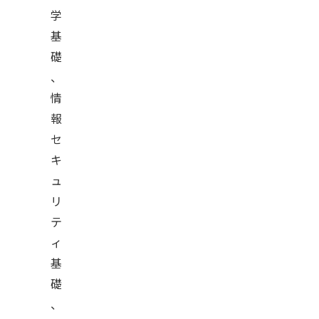
学
基
礎
、
情
報
セ
キ
ュ
リ
テ
ィ
基
礎
、