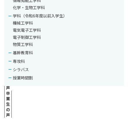
情報知能工学科
ラ
ム
化学・生物工学科
研
学科（令和6年度以前入学生）
究
紹
機械工学科
介
電気電子工学科
ス
電子制御工学科
タ
ッ
物質工学科
フ
基幹教育科
紹
介
専攻科
在
シラバス
学
生
授業時間割
の
声
卒
業
生
の
声