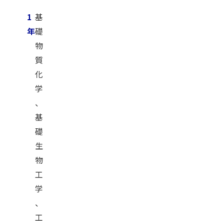
1
基
年
礎
物
質
化
学
、
基
礎
生
物
工
学
、
工