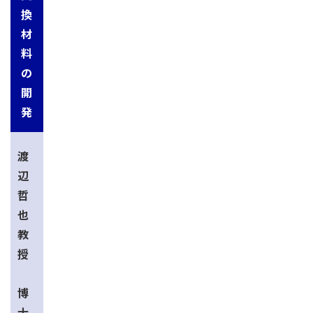
換
材
料
の
開
発
渡
辺
哲
也
教
授
博
士