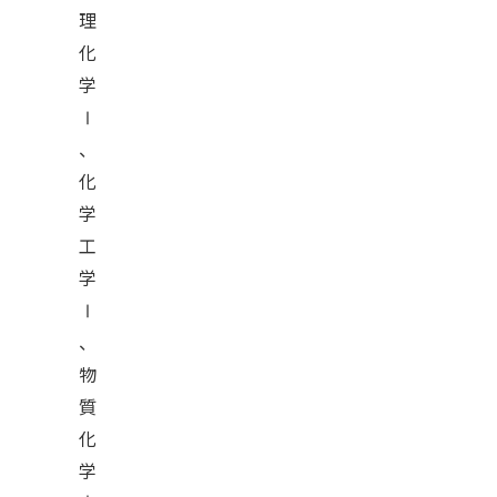
理
化
学
Ⅰ
、
化
学
工
学
Ⅰ
、
物
質
化
学