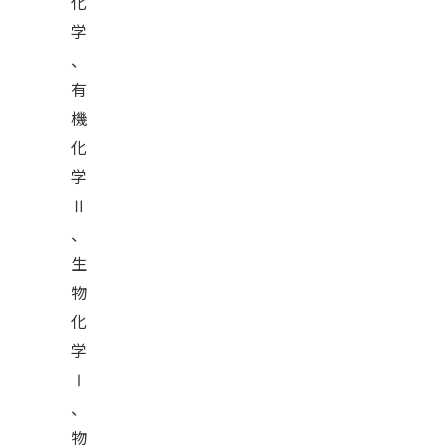
化
学
、
有
機
化
学
Ⅱ
、
生
物
化
学
Ⅰ
、
物