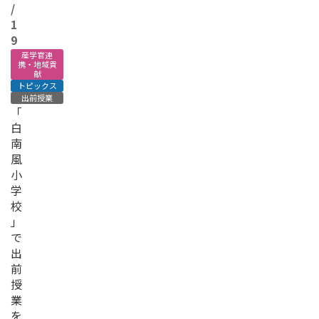
/
1
9
産学官連
携・地域貢
献
トピックス
出前授業
「
白
南
風
小
学
校
」
で
出
前
授
業
を