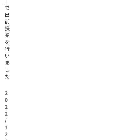
」
で
出
前
授
業
を
行
い
ま
し
た
2
0
2
2
/
1
2