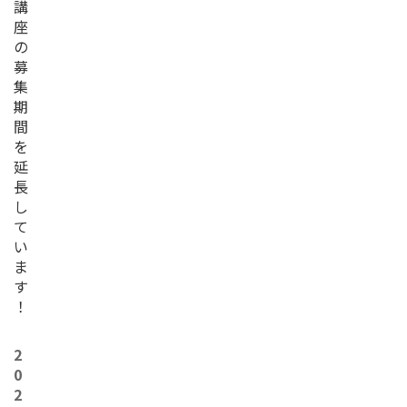
講
座
の
募
集
期
間
を
延
長
し
て
い
ま
す
！
2
0
2