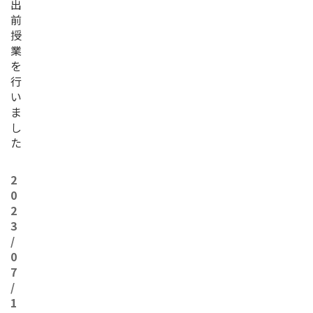
出
前
授
業
を
行
い
ま
し
た
2
0
2
3
/
0
7
/
1