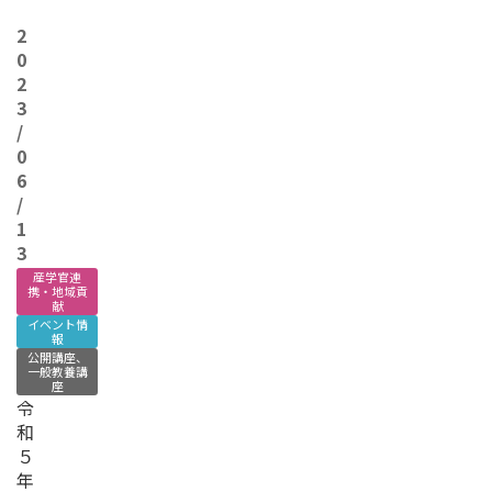
2
0
2
3
/
0
6
/
1
3
産学官連
携・地域貢
献
イベント情
報
公開講座、
一般教養講
座
令
和
５
年