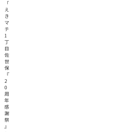
「
え
き
マ
チ
1
丁
目
佐
世
保
『
2
0
周
年
感
謝
祭
』