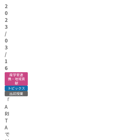
2
0
2
3
/
0
3
/
1
6
産学官連
携・地域貢
献
トピックス
出前授業
「
A
RI
T
A
で