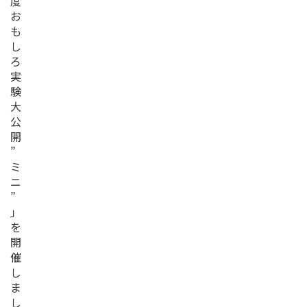
度
お
も
し
ろ
実
験
大
公
開
”
ミ
ニ
”
」
を
開
催
し
ま
し