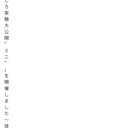
し
ろ
実
験
大
公
開
”
ミ
ニ
”
」
を
開
催
し
ま
し
た
～
技