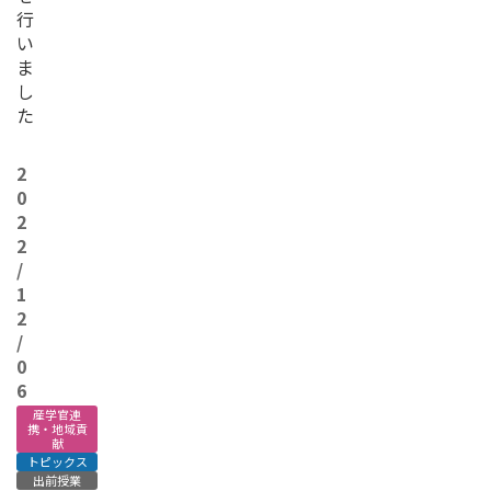
行
い
ま
し
た
2
0
2
2
/
1
2
/
0
6
産学官連
携・地域貢
献
トピックス
出前授業