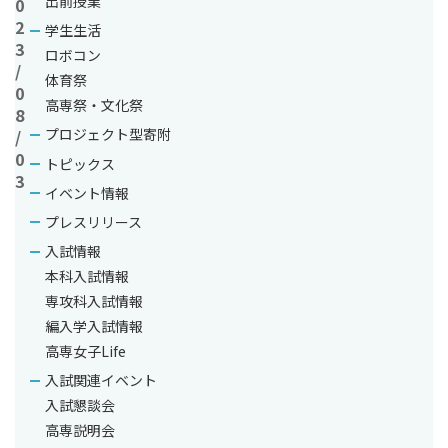
出前授業
0
2
学生生活
3
ロボコン
/
体育祭
0
高専祭・文化祭
8
プロジェクト型寄附
/
0
トピックス
3
イベント情報
産学官連
携・地域貢
プレスリリース
献
出前授業
入試情報
「
本科入試情報
松
専攻科入試情報
浦
編入学入試情報
市
高専女子Life
立
中
入試関連イベント
央
入試懇談会
公
高専説明会
民