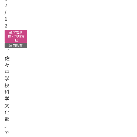
7
/
1
2
産学官連
携・地域貢
献
出前授業
「
佐
々
中
学
校
科
学
文
化
部
」
で