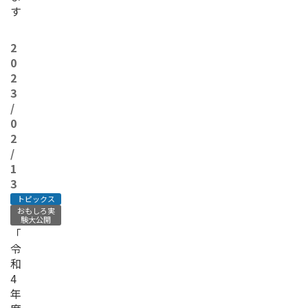
す
2
0
2
3
/
0
2
/
1
3
トピックス
おもしろ実
験大公開
「
令
和
4
年