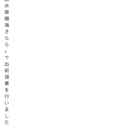
水
族
館
海
き
ら
ら
」
で
出
前
授
業
を
行
い
ま
し
た