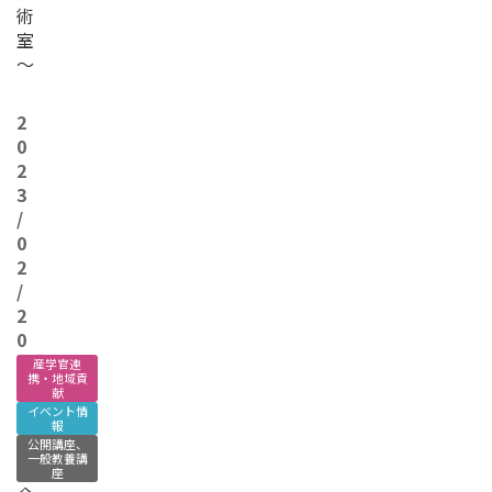
術
室
～
2
0
2
3
/
0
2
/
2
0
産学官連
携・地域貢
献
イベント情
報
公開講座、
一般教養講
座