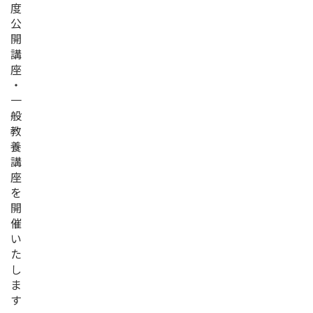
度
公
開
講
座
・
一
般
教
養
講
座
を
開
催
い
た
し
ま
す