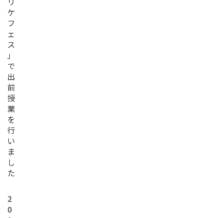
リ
ケ
フ
ェ
ス
」
で
出
前
授
業
を
行
い
ま
し
た
2
0