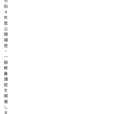
令
和
４
年
度
公
開
講
座
・
一
般
教
養
講
座
を
開
催
し
ま