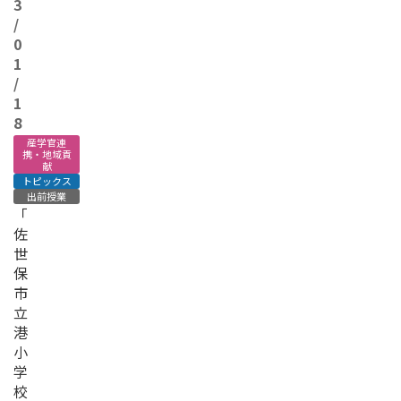
3
/
0
1
/
1
8
産学官連
携・地域貢
献
トピックス
出前授業
「
佐
世
保
市
立
港
小
学
校