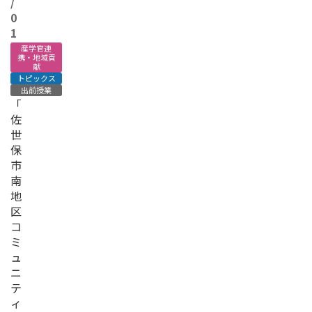
/
0
1
産学官連
携・地域貢
献
トピックス
出前授業
「
佐
世
保
市
南
地
区
コ
ミ
ュ
ニ
テ
ィ