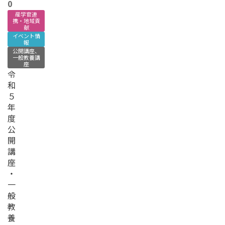
0
産学官連
携・地域貢
献
イベント情
報
公開講座、
一般教養講
座
令
和
５
年
度
公
開
講
座
・
一
般
教
養