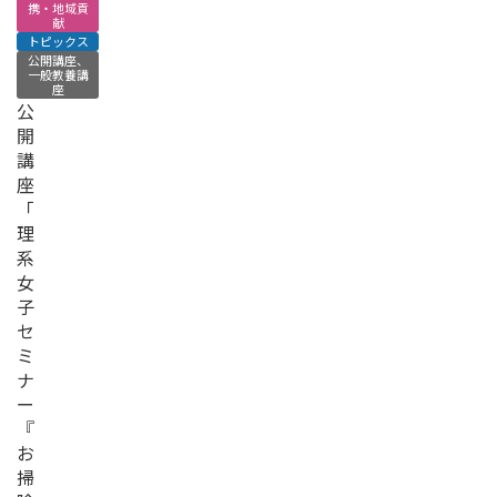
携・地域貢
献
トピックス
公開講座、
一般教養講
座
公
開
講
座
「
理
系
女
子
セ
ミ
ナ
ー
『
お
掃