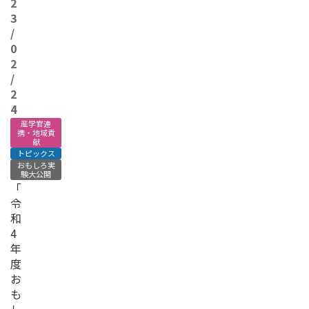
2
3
/
0
2
/
2
4
産学官連
携・地域貢
献
トピックス
おもしろ実
験大公開
「
令
和
4
年
度
お
も