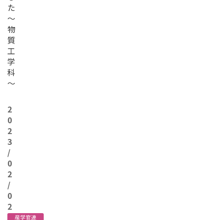
た
～
物
質
工
学
科
～
2
0
2
3
/
0
2
/
0
2
産学官連