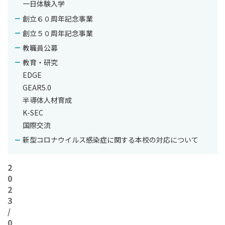
一日体験入学
館
」
創立６０周年記念事業
で
創立５０周年記念事業
出
教職員公募
前
授
教育・研究
業
EDGE
を
GEAR5.0
行
半導体人材育成
い
K-SEC
ま
国際交流
し
た
新型コロナウイルス感染症に関する本校の対応について
2
0
2
3
/
0