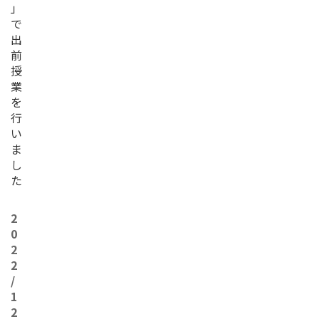
」
で
出
前
授
業
を
行
い
ま
し
た
2
0
2
2
/
1
2