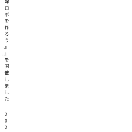
除
ロ
ボ
を
作
ろ
う
』
」
を
開
催
し
ま
し
た
2
0
2