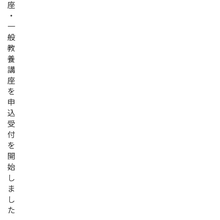
座
・
一
般
教
養
講
座
を
申
込
受
付
を
開
始
し
ま
し
た