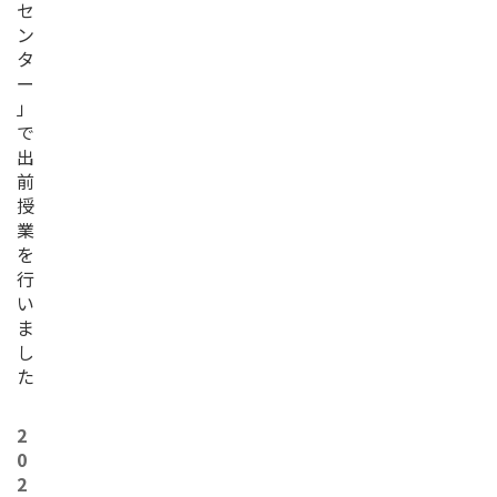
セ
ン
タ
ー
」
で
出
前
授
業
を
行
い
ま
し
た
2
0
2