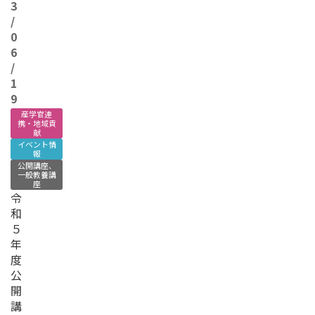
3
/
0
6
/
1
9
産学官連
携・地域貢
献
イベント情
報
公開講座、
一般教養講
座
令
和
５
年
度
公
開
講