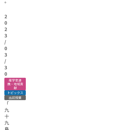
。
2
0
2
3
/
0
3
/
3
0
産学官連
携・地域貢
献
トピックス
出前授業
「
九
十
九
島