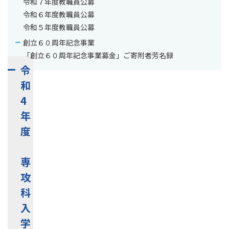
令和７年度教職員公募
ま
令和６年度教職員公募
す
令和５年度教職員公募
。
創立６０周年記念事業
「創立６０周年記念事業募金」ご寄附者芳名録
令
和
4
年
度
専
攻
科
入
学