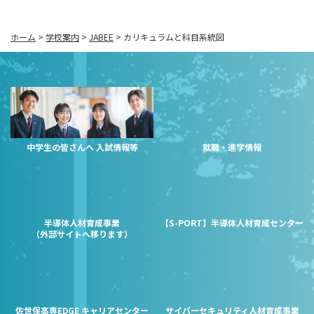
ホーム
>
学校案内
>
JABEE
>
カリキュラムと科目系統図
中学生の皆さんへ 入試情報等
就職・進学情報
半導体人材育成事業
【S-PORT】半導体人材育成センター
（外部サイトへ移ります）
佐世保高専EDGE キャリアセンター
サイバーセキュリティ人材育成事業