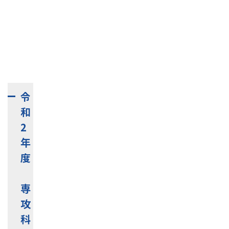
到達目標と科目の対応
（全体）
●
科目系統図
●
ポートフォリオ
●
令
和
2
年
度
専
攻
科