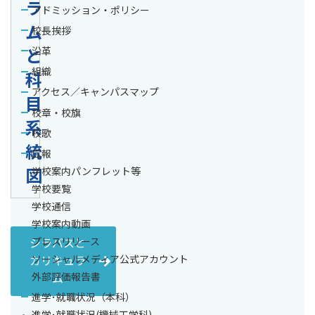
ラ
アドミッション・ポリシー
ム
校長挨拶
と
沿革
組織
科
アクセス／キャンパスマップ
目
校章・校旗
系
校歌
統
広報
図
学校案内パンフレット等
学校要覧
学校通信
学校案内動画
プレスリリース
シラバスと
ソーシャルメディア公式アカウント
カリキュラ
外部評価報告書
ム
進学･就職状況（本科）
進学･就職状況(機械工学科)