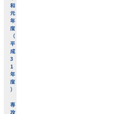
和
元
年
度
（
平
成
3
1
年
度
）
専
攻