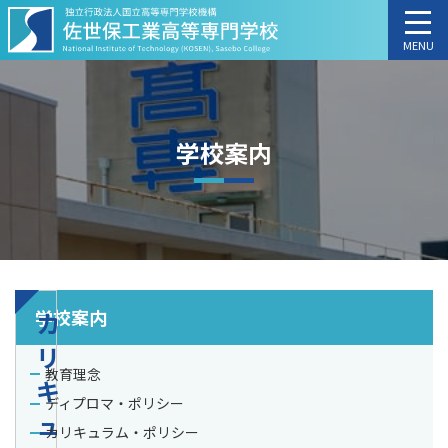
MENU
学校案内
学校案内
カ
リ
教育理念
キ
ディプロマ・ポリシー
ュ
カリキュラム・ポリシー