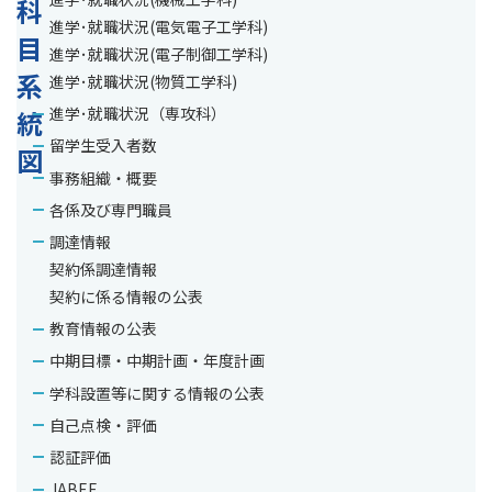
科
進学･就職状況(電気電子工学科)
目
進学･就職状況(電子制御工学科)
系
進学･就職状況(物質工学科)
進学･就職状況（専攻科）
統
留学生受入者数
図
事務組織・概要
各係及び専門職員
●
調達情報
を
契約係調達情報
契約に係る情報の公表
ク
教育情報の公表
リ
中期目標・中期計画・年度計画
ッ
学科設置等に関する情報の公表
ク
自己点検・評価
す
認証評価
る
JABEE