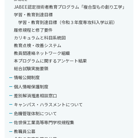
と
JABEE認定技術者教育プログラム「複合型もの創り工学」
そ
学習・教育到達目標
れ
学習・教育到達目標（令和３年度専攻科入学以前）
ぞ
履修規程と修了要件
れ
カリキュラムと科目系統図
の
教育点検・改善システム
教員間連絡ネットワーク組織
P
本プログラムに関するアンケート結果
D
総合試験実施要領
F
情報公開制度
ペ
個人情報保護制度
ー
差別解消推進相談窓口
ジ
キャンパス・ハラスメントについて
に
危機管理体制について
移
佐世保工業高等専門学校規程集
動
教職員公募
し