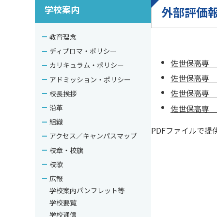
学校案内
外部評価
教育理念
ディプロマ・ポリシー
佐世保高専 外
カリキュラム・ポリシー
佐世保高専 外
アドミッション・ポリシー
佐世保高専 外
校長挨拶
佐世保高専 外
沿革
組織
PDFファイルで提
アクセス／キャンパスマップ
校章・校旗
校歌
広報
学校案内パンフレット等
学校要覧
学校通信