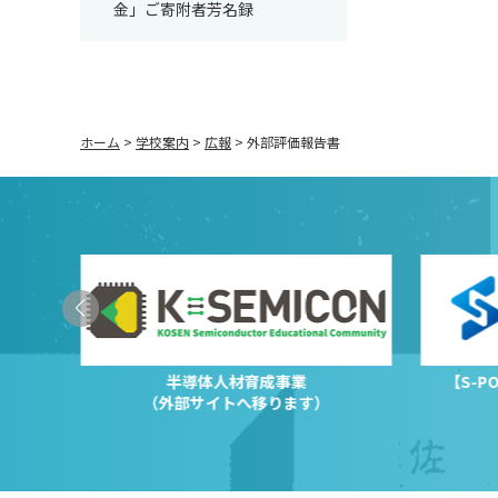
金」ご寄附者芳名録
ホーム
>
学校案内
>
広報
>
外部評価報告書
半導体人材育成事業
【S-
（外部サイトへ移ります）