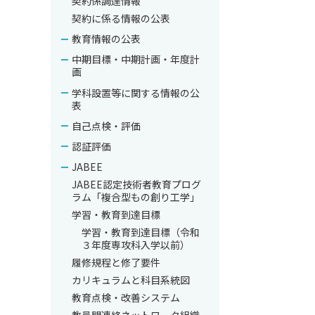
契約係調達情報
契約に係る情報の公表
教育情報の公表
中期目標・中期計画・年度計
画
学科設置等に関する情報の公
表
自己点検・評価
認証評価
JABEE
JABEE認定技術者教育プログ
ラム「複合型もの創り工学」
学習・教育到達目標
学習・教育到達目標（令和
３年度専攻科入学以前）
履修規程と修了要件
カリキュラムと科目系統図
教育点検・改善システム